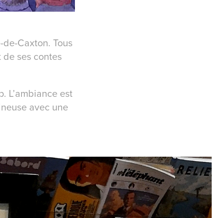
e-de-Caxton. Tous
t de ses contes
op. L’ambiance est
mineuse avec une