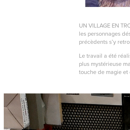
UN VILLAGE EN TROIS
les personnages dés
précèdents s’y retr
Le travail a été réa
plus mystérieuse ma
touche de magie et 