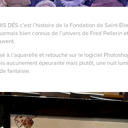
 DÉS c’est l’histoire de la Fondation de Saint-Éli
ormais bien connus de l’univers de Fred Pellerin e
ouvent.
lisé à l’aquarelle et retouché sur le logiciel Photosh
is aucunement épeurante mais plutôt, une nuit lu
de fantaisie.