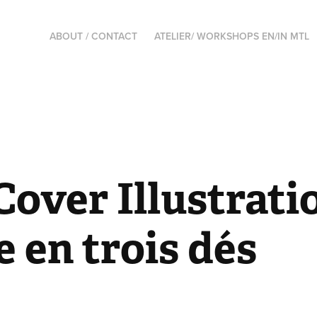
ABOUT / CONTACT
ATELIER/ WORKSHOPS EN/IN MTL
over Illustratio
e en trois dés